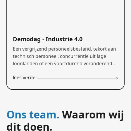
Demodag - Industrie 4.0
Een vergrijzend personeelsbestand, tekort aan
technisch personeel, concurrentie uit lage
loonlanden of een voortdurend veranderende
klantvraag. Herken jij een of meerdere van deze
lees verder
uitdagingen in jouw bedrijfsvoering? Tijdens
deze demodag werken we samen aan industrie
4.0!
Ons team.
Waarom wij
dit doen.